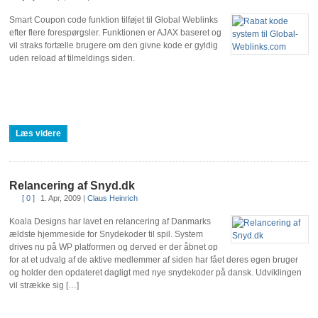
Smart Coupon code funktion tilføjet til Global Weblinks
efter flere forespørgsler. Funktionen er AJAX baseret og
vil straks fortælle brugere om den givne kode er gyldig
uden reload af tilmeldings siden.
Læs videre
Relancering af Snyd.dk
[ 0 ]
1. Apr, 2009
|
Claus Heinrich
Koala Designs har lavet en relancering af Danmarks
ældste hjemmeside for Snydekoder til spil. System
drives nu på WP platformen og derved er der åbnet op
for at et udvalg af de aktive medlemmer af siden har fået deres egen bruger
og holder den opdateret dagligt med nye snydekoder på dansk. Udviklingen
vil strække sig […]