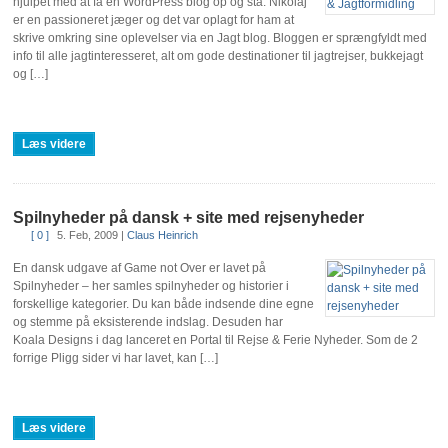
hjulpet med at få en WordPress blog op og stå. Nikolaj
er en passioneret jæger og det var oplagt for ham at
skrive omkring sine oplevelser via en Jagt blog. Bloggen er sprængfyldt med
info til alle jagtinteresseret, alt om gode destinationer til jagtrejser, bukkejagt
og […]
Læs videre
Spilnyheder på dansk + site med rejsenyheder
[ 0 ]
5. Feb, 2009
|
Claus Heinrich
En dansk udgave af Game not Over er lavet på
Spilnyheder – her samles spilnyheder og historier i
forskellige kategorier. Du kan både indsende dine egne
og stemme på eksisterende indslag. Desuden har
Koala Designs i dag lanceret en Portal til Rejse & Ferie Nyheder. Som de 2
forrige Pligg sider vi har lavet, kan […]
Læs videre