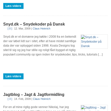
Læs videre
Snyd.dk – Snydekoder på Dansk
[ 0 ]
12. Mar, 2009
|
Claus Heinrich
Snyd.dk er et domæne jeg købte i 2008 fra en bekendt
der var løbet lidt sur i sitet, efter at have mistet samtlige
data der var opbygget siden 1998. Koala Designs tog
sitet til sig og jeg har stille og roligt fået bygget et rigtig
populært community op igen inden for snydekoder, tips, tricks, tutorials […]
Læs videre
Jagtblog – Jagt & Jagtformidling
[ 3 ]
14. Feb, 2009
|
Claus Heinrich
For en af mine rigtig gode venner Nikolaj, har jeg