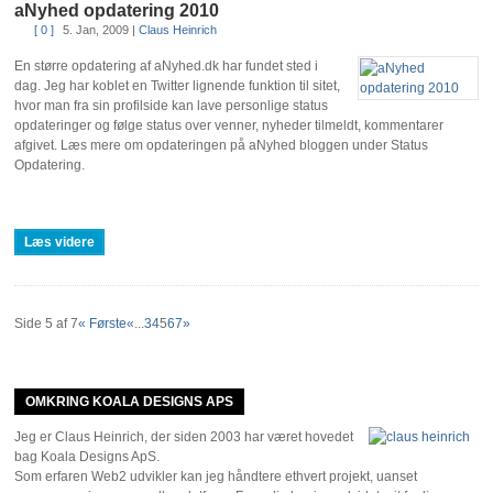
aNyhed opdatering 2010
[ 0 ]
5. Jan, 2009
|
Claus Heinrich
En større opdatering af aNyhed.dk har fundet sted i
dag. Jeg har koblet en Twitter lignende funktion til sitet,
hvor man fra sin profilside kan lave personlige status
opdateringer og følge status over venner, nyheder tilmeldt, kommentarer
afgivet. Læs mere om opdateringen på aNyhed bloggen under Status
Opdatering.
Læs videre
Side 5 af 7
« Første
«
...
3
4
5
6
7
»
OMKRING KOALA DESIGNS APS
Jeg er Claus Heinrich, der siden 2003 har været hovedet
bag Koala Designs ApS.
Som erfaren Web2 udvikler kan jeg håndtere ethvert projekt, uanset