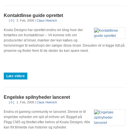
Kontaktlinse guide oprettet
[ 0 ]
3. Feb, 2009
|
Claus Heinrich
Koala Designs har oprettet endnu en blog hvor der
fortælles om Kontaktlinser – Vil komme info om
producenter af linser, mærker der kan købes og
henvisninger til webshops der sælger disse linser. Desuden vil vi kigge lidt på
priserne og finder frem til de steder du kan spare mest.
Læs videre
Engelske spilnyheder lanceret
[ 0 ]
1. Feb, 2009
|
Claus Heinrich
Endnu et gaming community er lanceret. Denne er til
engelske nyheder om spil af enhver art. Bygget på
Pligg CMS og tilrettet efter behov af Koala Designs. Alle
kan frit tilmelde nye historier og nyheder.