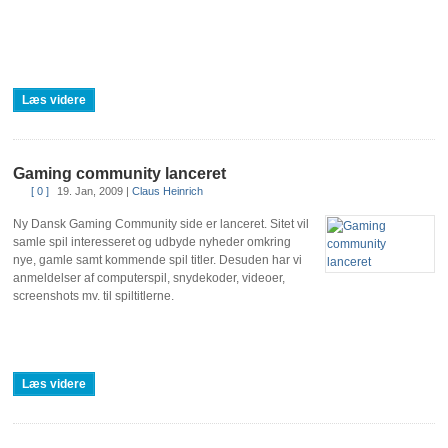
Læs videre
Gaming community lanceret
[ 0 ]
19. Jan, 2009
|
Claus Heinrich
Ny Dansk Gaming Community side er lanceret. Sitet vil
samle spil interesseret og udbyde nyheder omkring
nye, gamle samt kommende spil titler. Desuden har vi
anmeldelser af computerspil, snydekoder, videoer,
screenshots mv. til spiltitlerne.
Læs videre