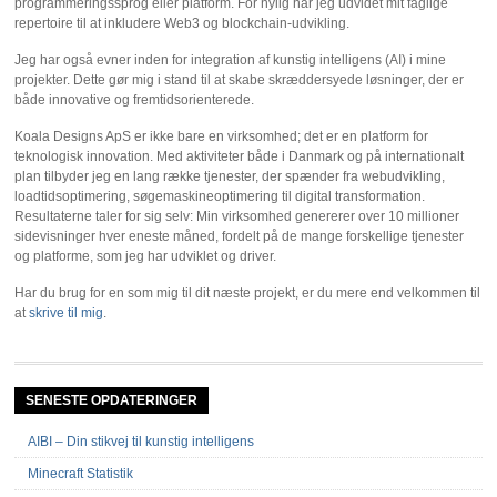
programmeringssprog eller platform. For nylig har jeg udvidet mit faglige
repertoire til at inkludere Web3 og blockchain-udvikling.
Jeg har også evner inden for integration af kunstig intelligens (AI) i mine
projekter. Dette gør mig i stand til at skabe skræddersyede løsninger, der er
både innovative og fremtidsorienterede.
Koala Designs ApS er ikke bare en virksomhed; det er en platform for
teknologisk innovation. Med aktiviteter både i Danmark og på internationalt
plan tilbyder jeg en lang række tjenester, der spænder fra webudvikling,
loadtidsoptimering, søgemaskineoptimering til digital transformation.
Resultaterne taler for sig selv: Min virksomhed genererer over 10 millioner
sidevisninger hver eneste måned, fordelt på de mange forskellige tjenester
og platforme, som jeg har udviklet og driver.
Har du brug for en som mig til dit næste projekt, er du mere end velkommen til
at
skrive til mig
.
SENESTE OPDATERINGER
AIBI – Din stikvej til kunstig intelligens
Minecraft Statistik