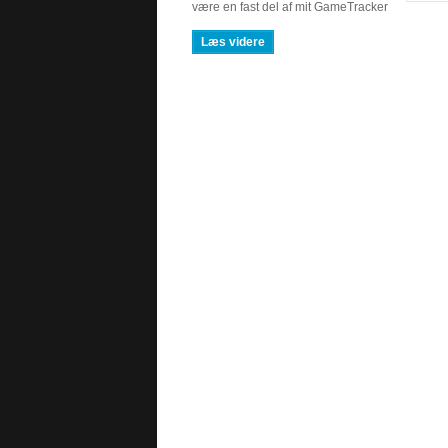
være en fast del af mit GameTracker
system – er nu frigivet i sin første […]
Læs videre