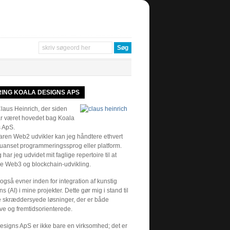
ING KOALA DESIGNS APS
laus Heinrich, der siden
r været hovedet bag Koala
 ApS.
aren Web2 udvikler kan jeg håndtere ethvert
, uanset programmeringssprog eller platform.
g har jeg udvidet mit faglige repertoire til at
re Web3 og blockchain-udvikling.
også evner inden for integration af kunstig
ens (AI) i mine projekter. Dette gør mig i stand til
e skræddersyede løsninger, der er både
ve og fremtidsorienterede.
esigns ApS er ikke bare en virksomhed; det er