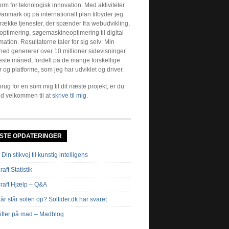
orm for teknologisk innovation. Med aktiviteter
anmark og på internationalt plan tilbyder jeg
 række tjenester, der spænder fra webudvikling,
optimering, søgemaskineoptimering til digital
mation. Resultaterne taler for sig selv: Min
hed genererer over 10 millioner sidevisninger
este måned, fordelt på de mange forskellige
r og platforme, som jeg har udviklet og driver.
rug for en som mig til dit næste projekt, er du
d velkommen til at
skrive til mig
.
STE OPDATERINGER
 Din stikvej til kunstig intelligens
aft Statistik
raft Hjælp – Q&A
år står solen op? Soltider.dk har svaret
ifter på mad – Madblog