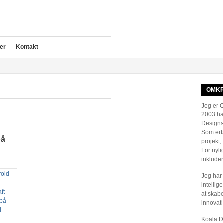
er
Kontakt
OMKR
Jeg er C
2003 ha
Designs
Som erf
på
projekt
For nyli
inklude
Jeg har 
intellig
at skab
innovati
Koala D