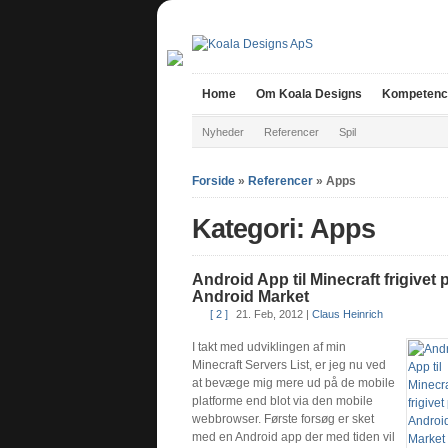
Home
Om Koala Designs
Kompetenc
Nyheder
Referencer
Spil
Forside
»
Referencer
»
Apps
Kategori: Apps
Android App til Minecraft frigivet 
Android Market
[ 2 ]
21. Feb, 2012
|
Claus Heinrich
I takt med udviklingen af min
Minecraft Servers List, er jeg nu ved
at bevæge mig mere ud på de mobile
platforme end blot via den mobile
webbrowser. Første forsøg er sket
med en Android app der med tiden vil