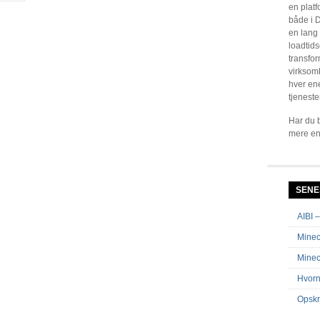
en platf
både i D
en lang
loadtids
transfor
virksom
hver en
tjeneste
Har du b
mere en
SENE
AIBI –
Minecr
Minec
Hvorn
Opskr