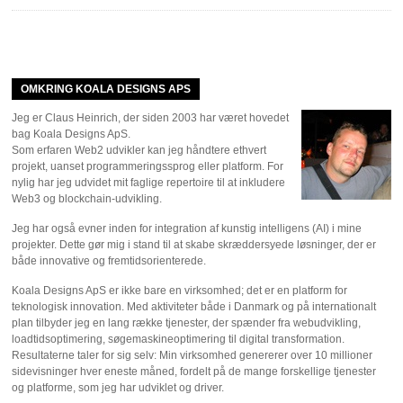
OMKRING KOALA DESIGNS APS
Jeg er Claus Heinrich, der siden 2003 har været hovedet
bag Koala Designs ApS.
Som erfaren Web2 udvikler kan jeg håndtere ethvert
projekt, uanset programmeringssprog eller platform. For
nylig har jeg udvidet mit faglige repertoire til at inkludere
Web3 og blockchain-udvikling.
Jeg har også evner inden for integration af kunstig intelligens (AI) i mine
projekter. Dette gør mig i stand til at skabe skræddersyede løsninger, der er
både innovative og fremtidsorienterede.
Koala Designs ApS er ikke bare en virksomhed; det er en platform for
teknologisk innovation. Med aktiviteter både i Danmark og på internationalt
plan tilbyder jeg en lang række tjenester, der spænder fra webudvikling,
loadtidsoptimering, søgemaskineoptimering til digital transformation.
Resultaterne taler for sig selv: Min virksomhed genererer over 10 millioner
sidevisninger hver eneste måned, fordelt på de mange forskellige tjenester
og platforme, som jeg har udviklet og driver.