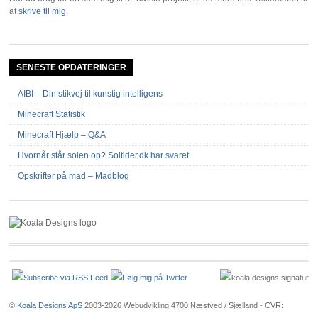
at
skrive til mig
.
SENESTE OPDATERINGER
AIBI – Din stikvej til kunstig intelligens
Minecraft Statistik
Minecraft Hjælp – Q&A
Hvornår står solen op? Soltider.dk har svaret
Opskrifter på mad – Madblog
©
Koala Designs ApS
2003-2026 Webudvikling 4700 Næstved / Sjælland - CVR: