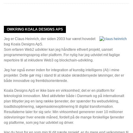
OMKRING KOALA DESIGNS APS
Jeg er Claus Heinrich, der siden 2003 har været hovedet
bag Koala Designs ApS.
Som erfaren Web2 udvikler kan jeg håndtere ethvert projekt, uanset
programmeringssprog eller platform. For nylig har jeg udvidet mit faglige
repertoire til at inkludere Web3 og blockchain-udvikling.
Jeg har også evner inden for integration af kunstig intelligens (AI) i mine
projekter. Dette gør mig i stand til at skabe skræddersyede løsninger, der er
både innovative og fremtidsorienterede.
Koala Designs ApS er ikke bare en virksomhed; det er en platform for
teknologisk innovation. Med aktiviteter både i Danmark og på internationalt
plan tilbyder jeg en lang række tjenester, der spænder fra webudvikling,
loadtidsoptimering, søgemaskineoptimering til digital transformation.
Resultaterne taler for sig selv: Min virksomhed genererer over 10 millioner
sidevisninger hver eneste måned, fordelt på de mange forskellige tjenester
og platforme, som jeg har udviklet og driver.
Har du brug for en som mig til dit næste projekt, er du mere end velkommen til