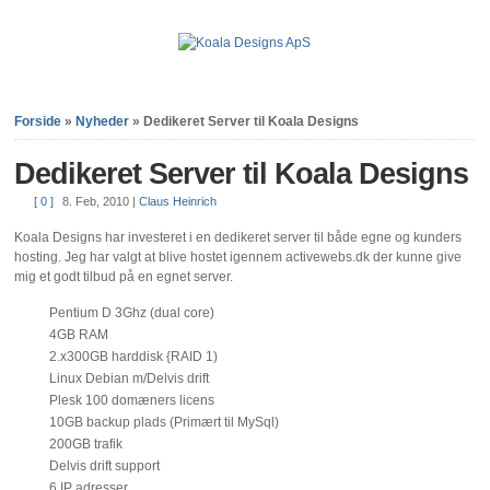
Forside
»
Nyheder
»
Dedikeret Server til Koala Designs
Dedikeret Server til Koala Designs
[ 0 ]
8. Feb, 2010
|
Claus Heinrich
Koala Designs har investeret i en dedikeret server til både egne og kunders
hosting. Jeg har valgt at blive hostet igennem activewebs.dk der kunne give
mig et godt tilbud på en egnet server.
Pentium D 3Ghz (dual core)
4GB RAM
2.x300GB harddisk {RAID 1)
Linux Debian m/Delvis drift
Plesk 100 domæners licens
10GB backup plads (Primært til MySql)
200GB trafik
Delvis drift support
6 IP adresser