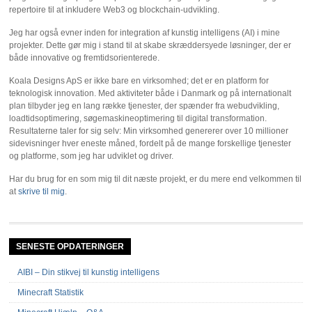
repertoire til at inkludere Web3 og blockchain-udvikling.
Jeg har også evner inden for integration af kunstig intelligens (AI) i mine
projekter. Dette gør mig i stand til at skabe skræddersyede løsninger, der er
både innovative og fremtidsorienterede.
Koala Designs ApS er ikke bare en virksomhed; det er en platform for
teknologisk innovation. Med aktiviteter både i Danmark og på internationalt
plan tilbyder jeg en lang række tjenester, der spænder fra webudvikling,
loadtidsoptimering, søgemaskineoptimering til digital transformation.
Resultaterne taler for sig selv: Min virksomhed genererer over 10 millioner
sidevisninger hver eneste måned, fordelt på de mange forskellige tjenester
og platforme, som jeg har udviklet og driver.
Har du brug for en som mig til dit næste projekt, er du mere end velkommen til
at
skrive til mig
.
SENESTE OPDATERINGER
AIBI – Din stikvej til kunstig intelligens
Minecraft Statistik