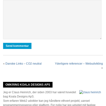
«
Danske Links – CO2 neutral
Yderligere referencer – Webudvikling
»
OMKRING KOALA DESIGNS APS
Jeg er Claus Heinrich, der siden 2003 har været hovedet
bag Koala Designs ApS.
Som erfaren Web2 udvikler kan jeg håndtere ethvert projekt, uanset
programmeringssprog eller platform. For nylig har jeg udvidet mit faglige