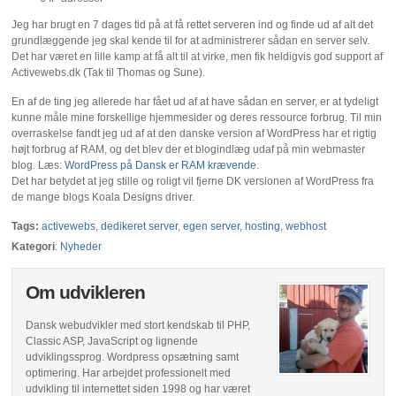
Jeg har brugt en 7 dages tid på at få rettet serveren ind og finde ud af alt det
grundlæggende jeg skal kende til for at administrerer sådan en server selv.
Det har været en lille kamp at få alt til at virke, men fik heldigvis god support af
Activewebs.dk (Tak til Thomas og Sune).
En af de ting jeg allerede har fået ud af at have sådan en server, er at tydeligt
kunne måle mine forskellige hjemmesider og deres ressource forbrug. Til min
overraskelse fandt jeg ud af at den danske version af WordPress har et rigtig
højt forbrug af RAM, og det blev der et blogindlæg udaf på min webmaster
blog. Læs:
WordPress på Dansk er RAM krævende
.
Det har betydet at jeg stille og roligt vil fjerne DK versionen af WordPress fra
de mange blogs Koala Designs driver.
Tags:
activewebs
,
dedikeret server
,
egen server
,
hosting
,
webhost
Kategori
:
Nyheder
Om udvikleren
Dansk webudvikler med stort kendskab til PHP,
Classic ASP, JavaScript og lignende
udviklingssprog. Wordpress opsætning samt
optimering. Har arbejdet professionelt med
udvikling til internettet siden 1998 og har været