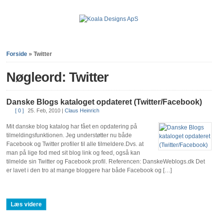
Forside
»
Twitter
Nøgleord: Twitter
Danske Blogs kataloget opdateret (Twitter/Facebook)
[ 0 ]
25. Feb, 2010
|
Claus Heinrich
Mit danske blog katalog har fået en opdatering på
tilmeldingsfunktionen. Jeg understøtter nu både
Facebook og Twitter profiler til alle tilmeldere.Dvs. at
man på lige fod med sit blog link og feed, også kan
tilmelde sin Twitter og Facebook profil. Referencen: DanskeWeblogs.dk Det
er lavet i den tro at mange bloggere har både Facebook og […]
Læs videre