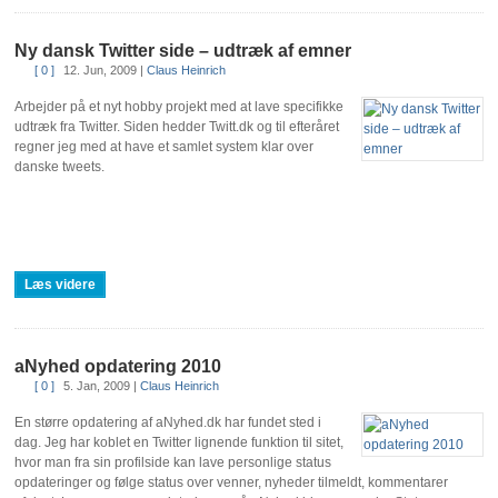
Ny dansk Twitter side – udtræk af emner
[ 0 ]
12. Jun, 2009
|
Claus Heinrich
Arbejder på et nyt hobby projekt med at lave specifikke
udtræk fra Twitter. Siden hedder Twitt.dk og til efteråret
regner jeg med at have et samlet system klar over
danske tweets.
Læs videre
aNyhed opdatering 2010
[ 0 ]
5. Jan, 2009
|
Claus Heinrich
En større opdatering af aNyhed.dk har fundet sted i
dag. Jeg har koblet en Twitter lignende funktion til sitet,
hvor man fra sin profilside kan lave personlige status
opdateringer og følge status over venner, nyheder tilmeldt, kommentarer