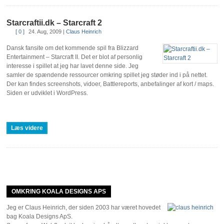
Starcraftii.dk – Starcraft 2
[ 0 ]
24. Aug, 2009
|
Claus Heinrich
Dansk fansite om det kommende spil fra Blizzard
Entertainment – Starcraft II. Det er blot af personlig
interesse i spillet at jeg har lavet denne side. Jeg
samler de spændende ressourcer omkring spillet jeg støder ind i på nettet.
Der kan findes screenshots, vidoer, Battlereports, anbefalinger af kort / maps.
Siden er udviklet i WordPress.
Læs videre
OMKRING KOALA DESIGNS APS
Jeg er Claus Heinrich, der siden 2003 har været hovedet
bag Koala Designs ApS.