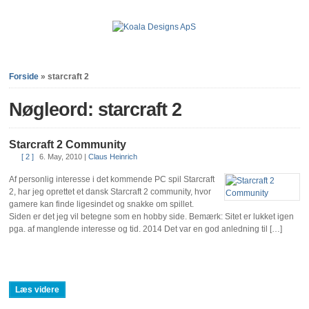
Forside
»
starcraft 2
Nøgleord: starcraft 2
Starcraft 2 Community
[ 2 ]
6. May, 2010
|
Claus Heinrich
Af personlig interesse i det kommende PC spil Starcraft
2, har jeg oprettet et dansk Starcraft 2 community, hvor
gamere kan finde ligesindet og snakke om spillet.
Siden er det jeg vil betegne som en hobby side. Bemærk: Sitet er lukket igen
pga. af manglende interesse og tid. 2014 Det var en god anledning til […]
Læs videre