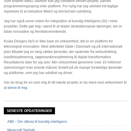
Som erfaren Web2 udvikler kan jeg håndtere ethvert projekt, uanset
programmeringssprog eller platform. For nylig har jeg udvidet mit faglige
repertoire til at inkludere Web3 og blockchain-udvikling.
Jeg har også evner inden for integration af kunstig intelligens (AI) i mine
projekter. Dette gør mig i stand til at skabe skræddersyede løsninger, der er
både innovative og fremtidsorienterede.
Koala Designs ApS er ikke bare en virksomhed; det er en platform for
teknologisk innovation. Med aktiviteter både i Danmark og på internationalt
plan tilbyder jeg en lang række tjenester, der spænder fra webudvikling,
loadtidsoptimering, søgemaskineoptimering til digital transformation.
Resultaterne taler for sig selv: Min virksomhed genererer over 10 millioner
sidevisninger hver eneste måned, fordelt på de mange forskellige tjenester
og platforme, som jeg har udviklet og driver.
Har du brug for en som mig til dit næste projekt, er du mere end velkommen til
at
skrive til mig
.
SENESTE OPDATERINGER
AIBI – Din stikvej til kunstig intelligens
Minecraft Statistik