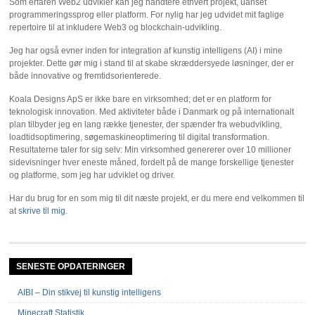
Som erfaren Web2 udvikler kan jeg håndtere ethvert projekt, uanset
programmeringssprog eller platform. For nylig har jeg udvidet mit faglige
repertoire til at inkludere Web3 og blockchain-udvikling.
Jeg har også evner inden for integration af kunstig intelligens (AI) i mine
projekter. Dette gør mig i stand til at skabe skræddersyede løsninger, der er
både innovative og fremtidsorienterede.
Koala Designs ApS er ikke bare en virksomhed; det er en platform for
teknologisk innovation. Med aktiviteter både i Danmark og på internationalt
plan tilbyder jeg en lang række tjenester, der spænder fra webudvikling,
loadtidsoptimering, søgemaskineoptimering til digital transformation.
Resultaterne taler for sig selv: Min virksomhed genererer over 10 millioner
sidevisninger hver eneste måned, fordelt på de mange forskellige tjenester
og platforme, som jeg har udviklet og driver.
Har du brug for en som mig til dit næste projekt, er du mere end velkommen til
at
skrive til mig
.
SENESTE OPDATERINGER
AIBI – Din stikvej til kunstig intelligens
Minecraft Statistik