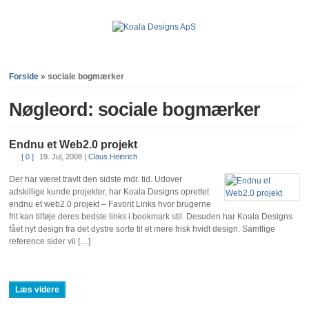
Forside
»
sociale bogmærker
Nøgleord: sociale bogmærker
Endnu et Web2.0 projekt
[ 0 ]
19. Jul, 2008
|
Claus Heinrich
Der har været travlt den sidste mdr. tid. Udover
adskillige kunde projekter, har Koala Designs oprettet
endnu et web2.0 projekt – Favorit Links hvor brugerne
frit kan tilføje deres bedste links i bookmark stil. Desuden har Koala Designs
fået nyt design fra det dystre sorte til et mere frisk hvidt design. Samtlige
reference sider vil […]
Læs videre