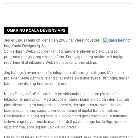
OMKRING KOALA DESIGNS APS
Jeg er Claus Heinrich, der siden 2003 har været hovedet
bag Koala Designs ApS.
Som erfaren Web2 udvikler kan jeg håndtere ethvert projekt, uanset
programmeringssprog eller platform. For nylig har jeg udvidet mit faglige
repertoire til at inkludere Web3 og blockchain-udvikling.
Jeg har også evner inden for integration af kunstig intelligens (AI) i mine
projekter. Dette gør mig i stand til at skabe skræddersyede løsninger, der er
både innovative og fremtidsorienterede.
Koala Designs ApS er ikke bare en virksomhed; det er en platform for
teknologisk innovation. Med aktiviteter både i Danmark og på internationalt
plan tilbyder jeg en lang række tjenester, der spænder fra webudvikling,
loadtidsoptimering, søgemaskineoptimering til digital transformation.
Resultaterne taler for sig selv: Min virksomhed genererer over 10 millioner
sidevisninger hver eneste måned, fordelt på de mange forskellige tjenester
og platforme, som jeg har udviklet og driver.
Har du brug for en som mig til dit næste projekt, er du mere end velkommen til