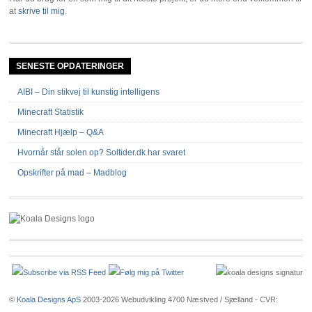
at
skrive til mig
.
SENESTE OPDATERINGER
AIBI – Din stikvej til kunstig intelligens
Minecraft Statistik
Minecraft Hjælp – Q&A
Hvornår står solen op? Soltider.dk har svaret
Opskrifter på mad – Madblog
©
Koala Designs ApS
2003-2026 Webudvikling 4700 Næstved / Sjælland - CVR: