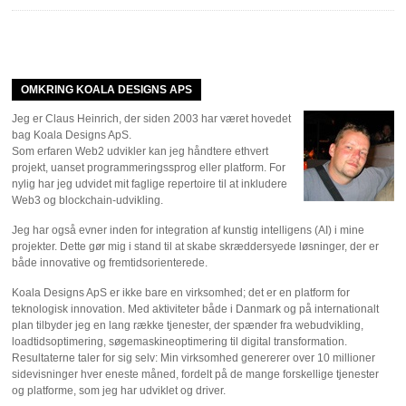
OMKRING KOALA DESIGNS APS
Jeg er Claus Heinrich, der siden 2003 har været hovedet
bag Koala Designs ApS.
Som erfaren Web2 udvikler kan jeg håndtere ethvert
projekt, uanset programmeringssprog eller platform. For
nylig har jeg udvidet mit faglige repertoire til at inkludere
Web3 og blockchain-udvikling.
Jeg har også evner inden for integration af kunstig intelligens (AI) i mine
projekter. Dette gør mig i stand til at skabe skræddersyede løsninger, der er
både innovative og fremtidsorienterede.
Koala Designs ApS er ikke bare en virksomhed; det er en platform for
teknologisk innovation. Med aktiviteter både i Danmark og på internationalt
plan tilbyder jeg en lang række tjenester, der spænder fra webudvikling,
loadtidsoptimering, søgemaskineoptimering til digital transformation.
Resultaterne taler for sig selv: Min virksomhed genererer over 10 millioner
sidevisninger hver eneste måned, fordelt på de mange forskellige tjenester
og platforme, som jeg har udviklet og driver.