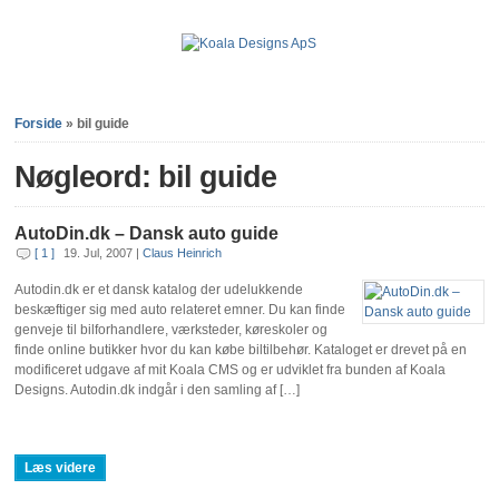
Forside
»
bil guide
Nøgleord: bil guide
AutoDin.dk – Dansk auto guide
[ 1 ]
19. Jul, 2007
|
Claus Heinrich
Autodin.dk er et dansk katalog der udelukkende
beskæftiger sig med auto relateret emner. Du kan finde
genveje til bilforhandlere, værksteder, køreskoler og
finde online butikker hvor du kan købe biltilbehør. Kataloget er drevet på en
modificeret udgave af mit Koala CMS og er udviklet fra bunden af Koala
Designs. Autodin.dk indgår i den samling af […]
Læs videre