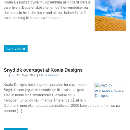
Koala Designs tilbyder nu opsætning af blogs til private
og erhverv. Dette er sket efter en del henvendelser på
det seneste hvor der har været et stort behov for at få
opsat en blog til firmaet / webshoppen.
Læs videre
Snyd.dk overtaget af Koala Designs
[ 0 ]
15. May, 2008
|
Claus Heinrich
Koala Designs har i dag købt portalen for snydekoder –
Snyd.dk som jeg vil videreudvikle til at være et godt
sted at hente sine snydekoder til diverse spil i
fremtiden. Snyd.dk var i mange år førende på sit felt i
Danmark, men efter et database nedbrud i 2006 kom den aldrig helt op på
benene […]