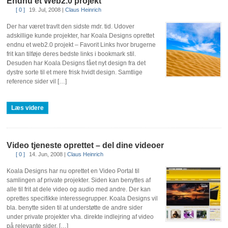
Endnu et Web2.0 projekt
[ 0 ]
19. Jul, 2008
|
Claus Heinrich
Der har været travlt den sidste mdr. tid. Udover
adskillige kunde projekter, har Koala Designs oprettet
endnu et web2.0 projekt – Favorit Links hvor brugerne
frit kan tilføje deres bedste links i bookmark stil.
Desuden har Koala Designs fået nyt design fra det
dystre sorte til et mere frisk hvidt design. Samtlige
reference sider vil […]
Læs videre
Video tjeneste oprettet – del dine videoer
[ 0 ]
14. Jun, 2008
|
Claus Heinrich
Koala Designs har nu oprettet en Video Portal til
samlingen af private projekter. Siden kan benyttes af
alle til frit at dele video og audio med andre. Der kan
oprettes specifikke interessegrupper. Koala Designs vil
bla. benytte siden til at understøtte de andre sider
under private projekter vha. direkte indlejring af video
på relevante sider. […]