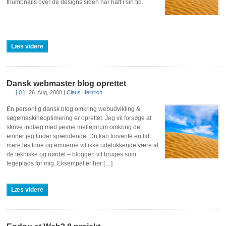
thumbnails over de designs siden har haft i sin tid.
Læs videre
Dansk webmaster blog oprettet
[ 0 ]
26. Aug, 2008
|
Claus Heinrich
En personlig dansk blog omkring webudvikling &
søgemaskineoptimering er oprettet. Jeg vil forsøge at
skrive indlæg med jævne mellemrum omkring de
emner jeg finder spændende. Du kan forvente en lidt
mere løs tone og emnerne vil ikke udelukkende være af
de tekniske og nørdet – bloggen vil bruges som
legeplads for mig. Eksempel er her […]
Læs videre