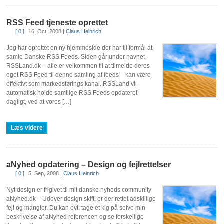
RSS Feed tjeneste oprettet
[ 0 ]
16. Oct, 2008
|
Claus Heinrich
Jeg har oprettet en ny hjemmeside der har til formål at
samle Danske RSS Feeds. Siden går under navnet
RSSLand.dk – alle er velkommen til at tilmelde deres
eget RSS Feed til denne samling af feeds – kan være
effektivt som markedsførings kanal. RSSLand vil
automatisk holde samtlige RSS Feeds opdateret
dagligt, ved at vores […]
Læs videre
aNyhed opdatering – Design og fejlrettelser
[ 0 ]
5. Sep, 2008
|
Claus Heinrich
Nyt design er frigivet til mit danske nyheds community
aNyhed.dk – Udover design skift, er der rettet adskillige
fejl og mangler. Du kan evt. tage et kig på selve min
beskrivelse af aNyhed referencen og se forskellige