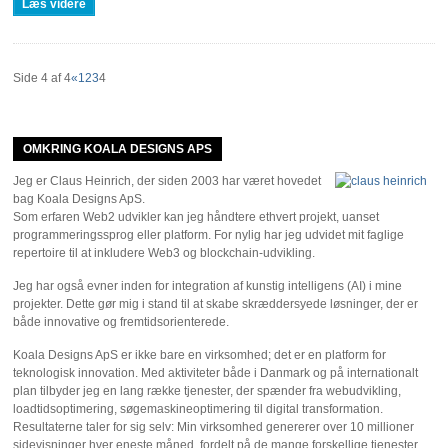
Læs videre
Side 4 af 4
«
1
2
3
4
OMKRING KOALA DESIGNS APS
Jeg er Claus Heinrich, der siden 2003 har været hovedet
bag Koala Designs ApS.
Som erfaren Web2 udvikler kan jeg håndtere ethvert projekt, uanset
programmeringssprog eller platform. For nylig har jeg udvidet mit faglige
repertoire til at inkludere Web3 og blockchain-udvikling.
Jeg har også evner inden for integration af kunstig intelligens (AI) i mine
projekter. Dette gør mig i stand til at skabe skræddersyede løsninger, der er
både innovative og fremtidsorienterede.
Koala Designs ApS er ikke bare en virksomhed; det er en platform for
teknologisk innovation. Med aktiviteter både i Danmark og på internationalt
plan tilbyder jeg en lang række tjenester, der spænder fra webudvikling,
loadtidsoptimering, søgemaskineoptimering til digital transformation.
Resultaterne taler for sig selv: Min virksomhed genererer over 10 millioner
sidevisninger hver eneste måned, fordelt på de mange forskellige tjenester