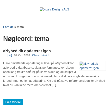
Forside
»
tema
Nøgleord: tema
aNyhed.dk opdateret igen
[ 4 ]
16. Oct, 2009
|
Claus Heinrich
Flere omfattende opdateringer lavet på aNyhed.dk for
at forbedre database struktur, performance, korrektion
af en lang række småfejl på selve siden og de scripts vi
udbyder til brugerne. Har også været plads til at lave nogle datamæssige
forbedringer og temaopdatering. Kig evt. på selve reference siden for aNyhed
hvor du kan læse mere om systemet […]
Læs videre