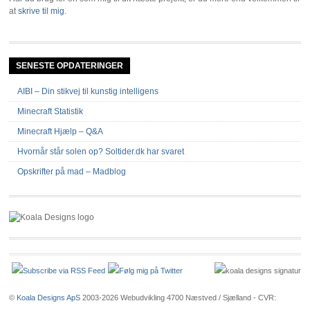
at
skrive til mig
.
SENESTE OPDATERINGER
AIBI – Din stikvej til kunstig intelligens
Minecraft Statistik
Minecraft Hjælp – Q&A
Hvornår står solen op? Soltider.dk har svaret
Opskrifter på mad – Madblog
©
Koala Designs ApS
2003-2026 Webudvikling 4700 Næstved / Sjælland - CVR: