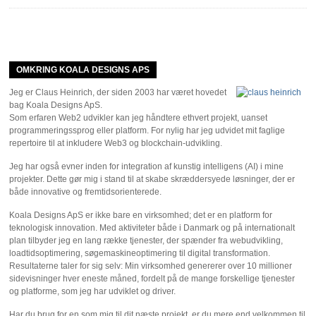
OMKRING KOALA DESIGNS APS
Jeg er Claus Heinrich, der siden 2003 har været hovedet
bag Koala Designs ApS.
Som erfaren Web2 udvikler kan jeg håndtere ethvert projekt, uanset
programmeringssprog eller platform. For nylig har jeg udvidet mit faglige
repertoire til at inkludere Web3 og blockchain-udvikling.
Jeg har også evner inden for integration af kunstig intelligens (AI) i mine
projekter. Dette gør mig i stand til at skabe skræddersyede løsninger, der er
både innovative og fremtidsorienterede.
Koala Designs ApS er ikke bare en virksomhed; det er en platform for
teknologisk innovation. Med aktiviteter både i Danmark og på internationalt
plan tilbyder jeg en lang række tjenester, der spænder fra webudvikling,
loadtidsoptimering, søgemaskineoptimering til digital transformation.
Resultaterne taler for sig selv: Min virksomhed genererer over 10 millioner
sidevisninger hver eneste måned, fordelt på de mange forskellige tjenester
og platforme, som jeg har udviklet og driver.
Har du brug for en som mig til dit næste projekt, er du mere end velkommen til