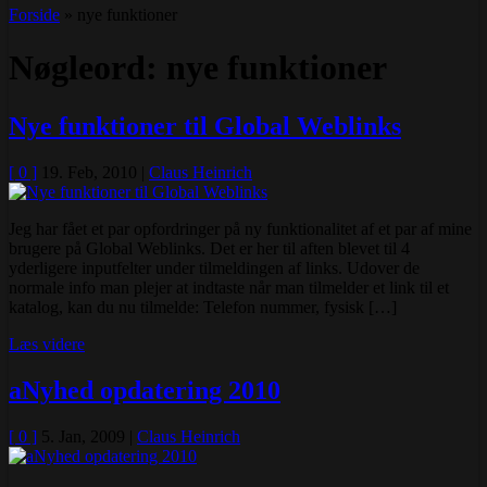
Forside
»
nye funktioner
Nøgleord: nye funktioner
Nye funktioner til Global Weblinks
[ 0 ]
19. Feb, 2010
|
Claus Heinrich
Jeg har fået et par opfordringer på ny funktionalitet af et par af mine
brugere på Global Weblinks. Det er her til aften blevet til 4
yderligere inputfelter under tilmeldingen af links. Udover de
normale info man plejer at indtaste når man tilmelder et link til et
katalog, kan du nu tilmelde: Telefon nummer, fysisk […]
Læs videre
aNyhed opdatering 2010
[ 0 ]
5. Jan, 2009
|
Claus Heinrich