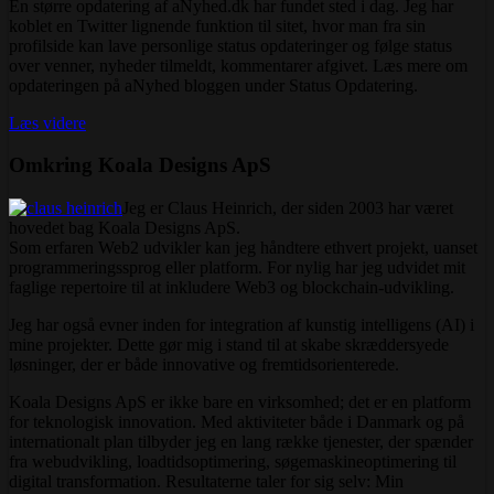
En større opdatering af aNyhed.dk har fundet sted i dag. Jeg har
koblet en Twitter lignende funktion til sitet, hvor man fra sin
profilside kan lave personlige status opdateringer og følge status
over venner, nyheder tilmeldt, kommentarer afgivet. Læs mere om
opdateringen på aNyhed bloggen under Status Opdatering.
Læs videre
Omkring Koala Designs ApS
Jeg er Claus Heinrich, der siden 2003 har været
hovedet bag Koala Designs ApS.
Som erfaren Web2 udvikler kan jeg håndtere ethvert projekt, uanset
programmeringssprog eller platform. For nylig har jeg udvidet mit
faglige repertoire til at inkludere Web3 og blockchain-udvikling.
Jeg har også evner inden for integration af kunstig intelligens (AI) i
mine projekter. Dette gør mig i stand til at skabe skræddersyede
løsninger, der er både innovative og fremtidsorienterede.
Koala Designs ApS er ikke bare en virksomhed; det er en platform
for teknologisk innovation. Med aktiviteter både i Danmark og på
internationalt plan tilbyder jeg en lang række tjenester, der spænder
fra webudvikling, loadtidsoptimering, søgemaskineoptimering til
digital transformation. Resultaterne taler for sig selv: Min