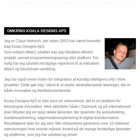
OMKRING KOALA DESIGNS APS
Jeg er Claus Heinrich, der siden 2003 har været hovedet
bag Koala Designs ApS.
Som erfaren Web2 udvikler kan jeg håndtere ethvert
projekt, uanset programmeringssprog eller platform. For
nylig har jeg udvidet mit faglige repertoire til at inkludere
Web3 og blockchain-udvikling.
Jeg har også evner inden for integration af kunstig intelligens (AI) i mine
projekter. Dette gør mig i stand til at skabe skræddersyede løsninger, der er
både innovative og fremtidsorienterede.
Koala Designs ApS er ikke bare en virksomhed; det er en platform for
teknologisk innovation. Med aktiviteter både i Danmark og på internationalt
plan tilbyder jeg en lang række tjenester, der spænder fra webudvikling,
loadtidsoptimering, søgemaskineoptimering til digital transformation.
Resultaterne taler for sig selv: Min virksomhed genererer over 10 millioner
sidevisninger hver eneste måned, fordelt på de mange forskellige tjenester
og platforme, som jeg har udviklet og driver.