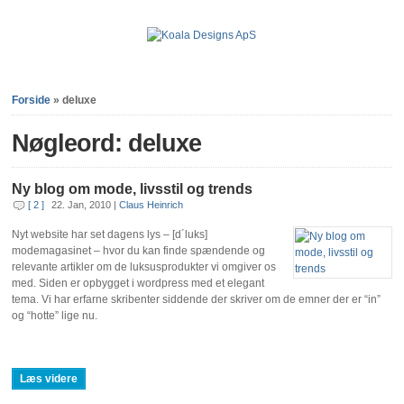
Forside
»
deluxe
Nøgleord: deluxe
Ny blog om mode, livsstil og trends
[ 2 ]
22. Jan, 2010
|
Claus Heinrich
Nyt website har set dagens lys – [d´luks]
modemagasinet – hvor du kan finde spændende og
relevante artikler om de luksusprodukter vi omgiver os
med. Siden er opbygget i wordpress med et elegant
tema. Vi har erfarne skribenter siddende der skriver om de emner der er “in”
og “hotte” lige nu.
Læs videre