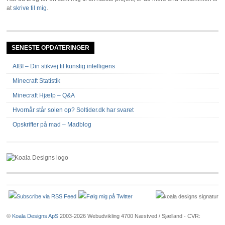
at
skrive til mig
.
SENESTE OPDATERINGER
AIBI – Din stikvej til kunstig intelligens
Minecraft Statistik
Minecraft Hjælp – Q&A
Hvornår står solen op? Soltider.dk har svaret
Opskrifter på mad – Madblog
©
Koala Designs ApS
2003-2026 Webudvikling 4700 Næstved / Sjælland - CVR: