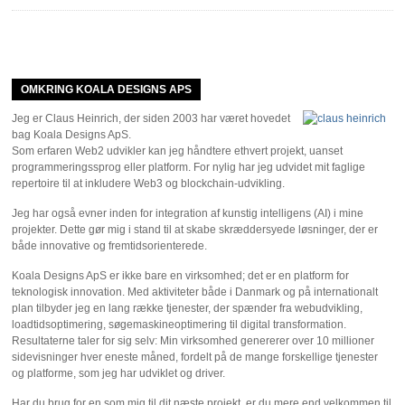
OMKRING KOALA DESIGNS APS
Jeg er Claus Heinrich, der siden 2003 har været hovedet
bag Koala Designs ApS.
Som erfaren Web2 udvikler kan jeg håndtere ethvert projekt, uanset
programmeringssprog eller platform. For nylig har jeg udvidet mit faglige
repertoire til at inkludere Web3 og blockchain-udvikling.
Jeg har også evner inden for integration af kunstig intelligens (AI) i mine
projekter. Dette gør mig i stand til at skabe skræddersyede løsninger, der er
både innovative og fremtidsorienterede.
Koala Designs ApS er ikke bare en virksomhed; det er en platform for
teknologisk innovation. Med aktiviteter både i Danmark og på internationalt
plan tilbyder jeg en lang række tjenester, der spænder fra webudvikling,
loadtidsoptimering, søgemaskineoptimering til digital transformation.
Resultaterne taler for sig selv: Min virksomhed genererer over 10 millioner
sidevisninger hver eneste måned, fordelt på de mange forskellige tjenester
og platforme, som jeg har udviklet og driver.
Har du brug for en som mig til dit næste projekt, er du mere end velkommen til