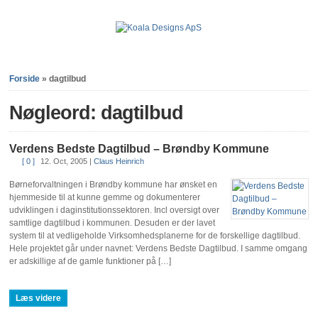
Forside
»
dagtilbud
Nøgleord: dagtilbud
Verdens Bedste Dagtilbud – Brøndby Kommune
[ 0 ]
12. Oct, 2005
|
Claus Heinrich
Børneforvaltningen i Brøndby kommune har ønsket en
hjemmeside til at kunne gemme og dokumenterer
udviklingen i daginstitutionssektoren. Incl oversigt over
samtlige dagtilbud i kommunen. Desuden er der lavet
system til at vedligeholde Virksomhedsplanerne for de forskellige dagtilbud.
Hele projektet går under navnet: Verdens Bedste Dagtilbud. I samme omgang
er adskillige af de gamle funktioner på […]
Læs videre