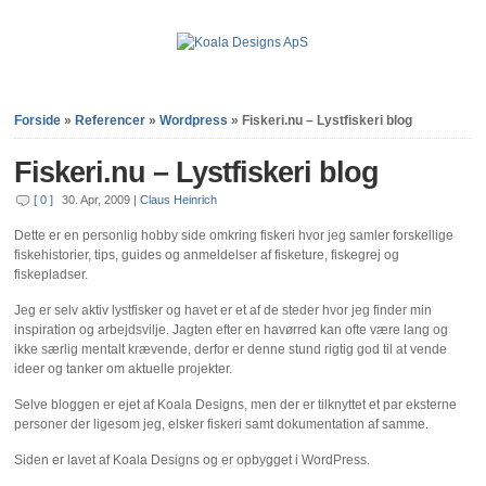
Forside
»
Referencer
»
Wordpress
»
Fiskeri.nu – Lystfiskeri blog
Fiskeri.nu – Lystfiskeri blog
[ 0 ]
30. Apr, 2009
|
Claus Heinrich
Dette er en personlig hobby side omkring fiskeri hvor jeg samler forskellige
fiskehistorier, tips, guides og anmeldelser af fisketure, fiskegrej og
fiskepladser.
Jeg er selv aktiv lystfisker og havet er et af de steder hvor jeg finder min
inspiration og arbejdsvilje. Jagten efter en havørred kan ofte være lang og
ikke særlig mentalt krævende, derfor er denne stund rigtig god til at vende
ideer og tanker om aktuelle projekter.
Selve bloggen er ejet af Koala Designs, men der er tilknyttet et par eksterne
personer der ligesom jeg, elsker fiskeri samt dokumentation af samme.
Siden er lavet af Koala Designs og er opbygget i WordPress.