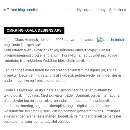
«
Fiskeri blog oprettet
Ny corporate blog – Solbriller
»
OMKRING KOALA DESIGNS APS
Jeg er Claus Heinrich, der siden 2003 har været hovedet
bag Koala Designs ApS.
Som erfaren Web2 udvikler kan jeg håndtere ethvert projekt, uanset
programmeringssprog eller platform. For nylig har jeg udvidet mit faglige
repertoire til at inkludere Web3 og blockchain-udvikling.
Jeg har også evner inden for integration af kunstig intelligens (AI) i mine
projekter. Dette gør mig i stand til at skabe skræddersyede løsninger, der er
både innovative og fremtidsorienterede.
Koala Designs ApS er ikke bare en virksomhed; det er en platform for
teknologisk innovation. Med aktiviteter både i Danmark og på internationalt
plan tilbyder jeg en lang række tjenester, der spænder fra webudvikling,
loadtidsoptimering, søgemaskineoptimering til digital transformation.
Resultaterne taler for sig selv: Min virksomhed genererer over 10 millioner
sidevisninger hver eneste måned, fordelt på de mange forskellige tjenester
og platforme, som jeg har udviklet og driver.